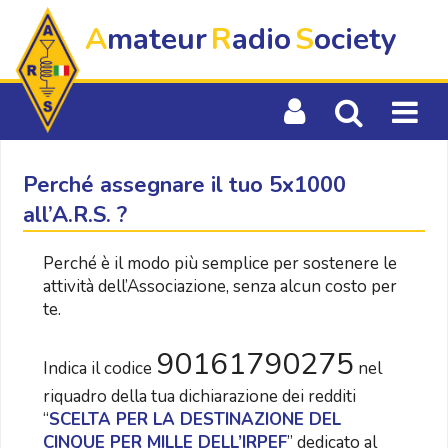
A
mateur
R
adio
S
ociety
Perché assegnare il tuo 5x1000
all’A.R.S. ?
Perché è il modo più semplice per sostenere le
attività dell’Associazione, senza alcun costo per
te.
90161790275
Indica il codice
nel
riquadro della tua dichiarazione dei redditi
“
SCELTA PER LA DESTINAZIONE DEL
CINQUE PER MILLE DELL’IRPEF
” dedicato al