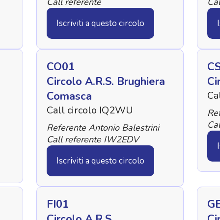
Call referente
Cal
Iscriviti a questo circolo
CO01
C
Circolo A.R.S. Brughiera
Ci
Comasca
Ca
Call circolo IQ2WU
Ref
Cal
Referente Antonio Balestrini
Call referente IW2EDV
Iscriviti a questo circolo
FI01
G
Circolo A.R.S.
Ci