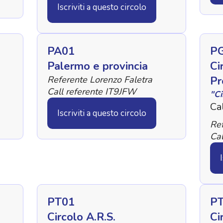
Iscriviti a questo circolo
PA01
P
Palermo e provincia
Ci
Referente Lorenzo Faletra
Pr
Call referente IT9JFW
"Ci
Cal
Iscriviti a questo circolo
Re
Cal
PT01
P
Circolo A.R.S.
Ci