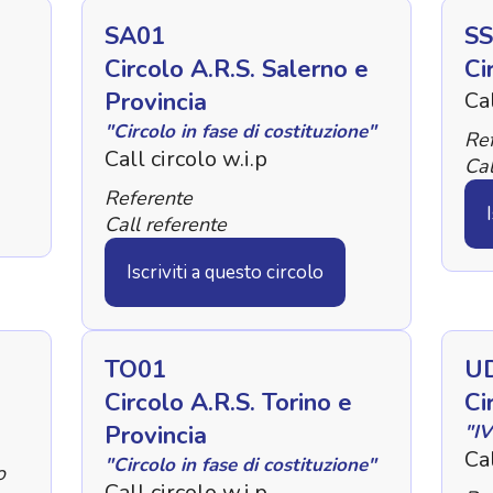
SA01
SS
Circolo A.R.S. Salerno e
Ci
Provincia
Ca
"Circolo in fase di costituzione"
Ref
Call circolo w.i.p
Cal
Referente
Call referente
Iscriviti a questo circolo
TO01
U
Circolo A.R.S. Torino e
Ci
Provincia
"IV
Ca
"Circolo in fase di costituzione"
o
Call circolo w.i.p