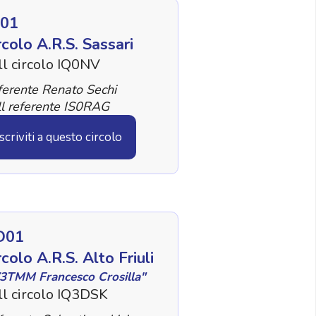
01
rcolo A.R.S. Sassari
ll circolo IQ0NV
erente Renato Sechi
l referente IS0RAG
Iscriviti a questo circolo
D01
rcolo A.R.S. Alto Friuli
3TMM Francesco Crosilla"
ll circolo IQ3DSK