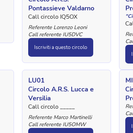
Pontassieve Valdarno
Pr
Call circolo IQ5OX
"Ci
Cal
Referente Lorenzo Leoni
Re
Call referente IU5DVC
Cal
Iscriviti a questo circolo
LU01
MI
Circolo A.R.S. Lucca e
Ci
Versilia
Pr
Call circolo _____
Ref
Cal
Referente Marco Martinelli
Call referente IU5OMW