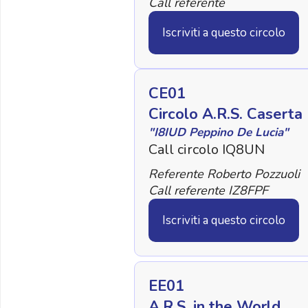
Call referente
Iscriviti a questo circolo
CE01
Circolo A.R.S. Caserta
"I8IUD Peppino De Lucia"
Call circolo IQ8UN
Referente Roberto Pozzuoli
Call referente IZ8FPF
Iscriviti a questo circolo
EE01
A.R.S. in the World