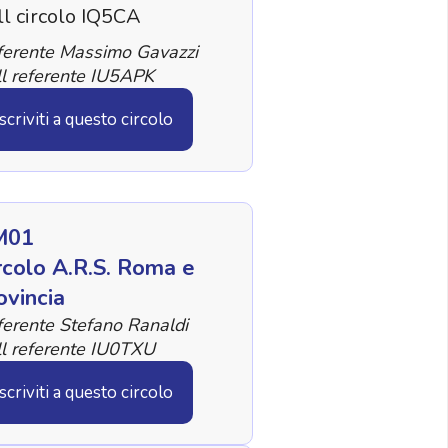
ll circolo IQ5CA
ferente Massimo Gavazzi
l referente IU5APK
Iscriviti a questo circolo
M01
rcolo A.R.S. Roma e
ovincia
erente Stefano Ranaldi
l referente IU0TXU
Iscriviti a questo circolo