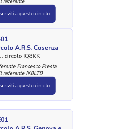
l referente
Iscriviti a questo circolo
S01
rcolo A.R.S. Cosenza
ll circolo IQ8KK
erente Francesco Presta
l referente IK8LTB
Iscriviti a questo circolo
E01
rcolo A.R.S. Genova e