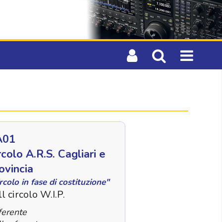
A01
rcolo A.R.S. Cagliari e
ovincia
rcolo in fase di costituzione"
l circolo W.I.P.
ferente