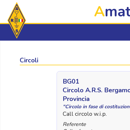
[id_circolo] ,[circolo] ,[circolo_sigla] ,[circolo_call] ,[id_r
A
mat
Circoli
BG01
Circolo A.R.S. Bergam
Provincia
"Circolo in fase di costituzio
Call circolo w.i.p.
Referente