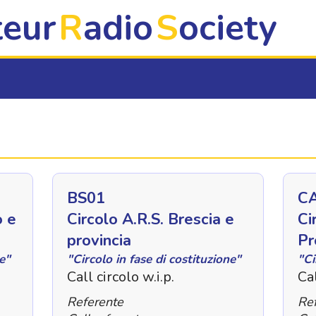
eferente] FROM [ARSDB].[dbo].[circoli]
eur
R
adio
S
ociety
BS01
C
o e
Circolo A.R.S. Brescia e
Ci
provincia
Pr
ne"
"Circolo in fase di costituzione"
"Ci
Call circolo w.i.p.
Cal
Referente
Re