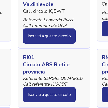
Valdinievole
Ca
Call circolo IQ5WT
so
Re
Cal
Referente Leonardo Pucci
Call referente IZ5OQA
Iscriviti a questo circolo
RI01
R
Circolo ARS Rieti e
Ci
provincia
pr
Referente SERGIO DE MARCO
Ref
Call referente IU0QDT
Cal
Iscriviti a questo circolo