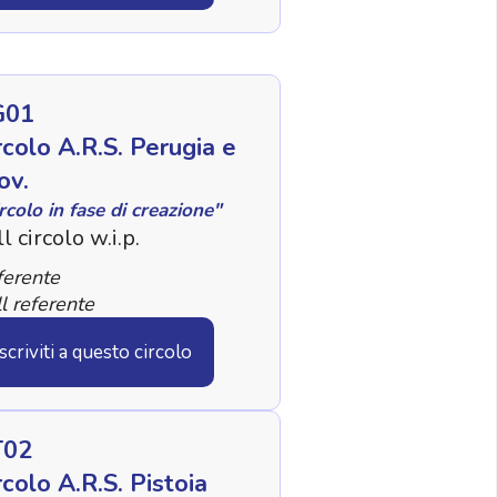
G01
rcolo A.R.S. Perugia e
ov.
rcolo in fase di creazione"
l circolo w.i.p.
ferente
l referente
Iscriviti a questo circolo
T02
rcolo A.R.S. Pistoia