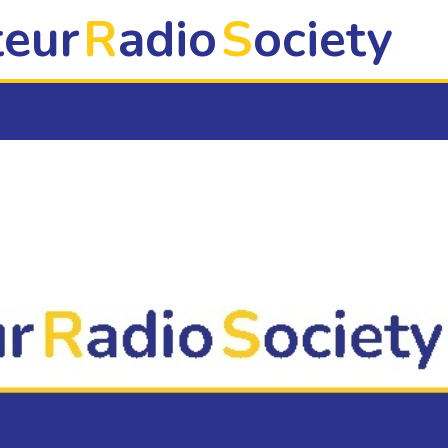
eur
R
adio
S
ociety